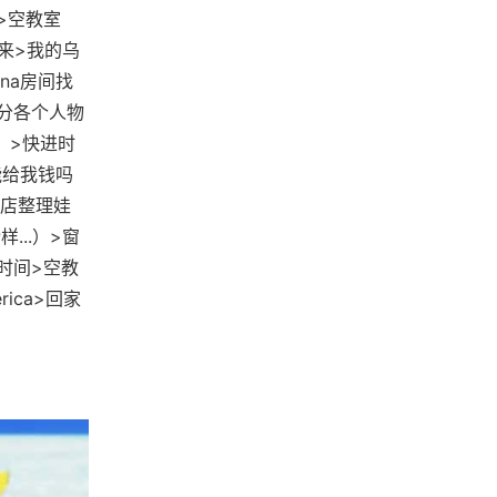
>空教室
起来>我的乌
ana房间找
分各个人物
）>快进时
能给我钱吗
店整理娃
..）>窗
进时间>空教
ica>回家