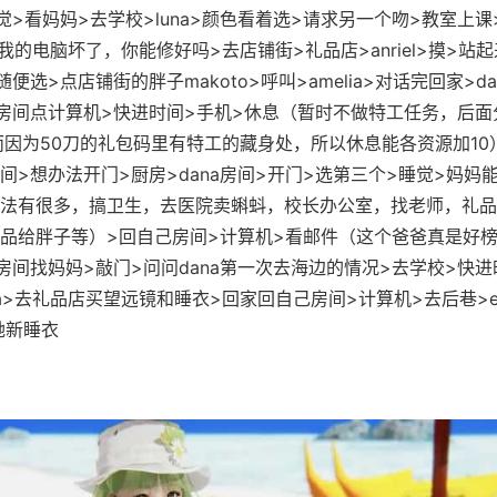
觉>看妈妈>去学校>luna>颜色看着选>请求另一个吻>教室上课
ia>我的电脑坏了，你能修好吗>去店铺街>礼品店>anriel>摸>站
便选>点店铺街的胖子makoto>呼叫>amelia>对话完回家>d
房间点计算机>快进时间>手机>休息（暂时不做特工任务，后面
而因为50刀的礼包码里有特工的藏身处，所以休息能各资源加10
a房间>想办法开门>厨房>dana房间>开门>选第三个>睡觉>妈妈
法有很多，搞卫生，去医院卖蝌蚪，校长办公室，找老师，礼品
品给胖子等）>回自己房间>计算机>看邮件（这个爸爸真是好榜样.
er房间找妈妈>敲门>问问dana第一次去海边的情况>去学校>快
lia>去礼品店买望远镜和睡衣>回家回自己房间>计算机>去后巷>er
她新睡衣