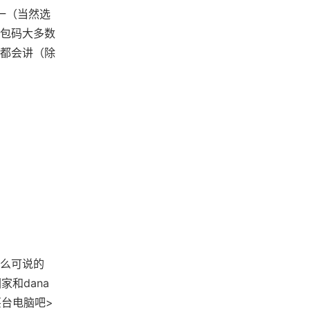
一（当然选
礼包码大多数
都会讲（除
么可说的
家和dana
买台电脑吧>