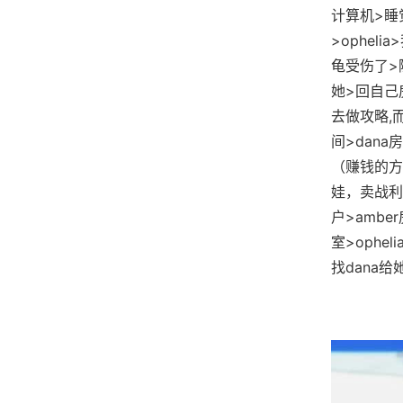
计算机>睡
>ophel
龟受伤了>随
她>回自己
去做攻略,
间>dan
（赚钱的方
娃，卖战利
户>amb
室>ophe
找dana给