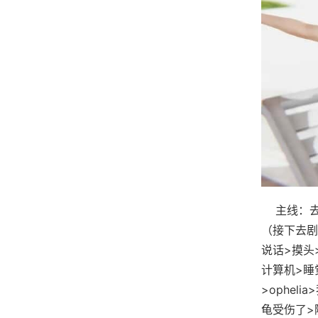
主线：去学
（接下去剧
说话>摸头
计算机>睡
>ophel
龟受伤了>随