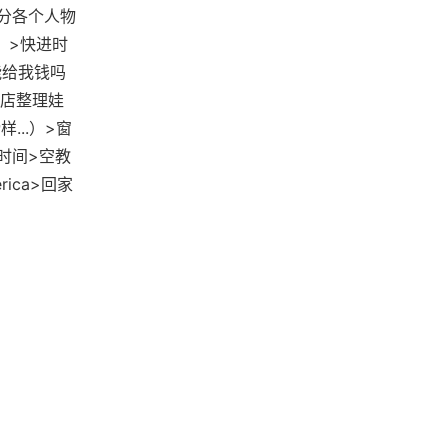
分各个人物
）>快进时
能给我钱吗
店整理娃
..）>窗
进时间>空教
ica>回家