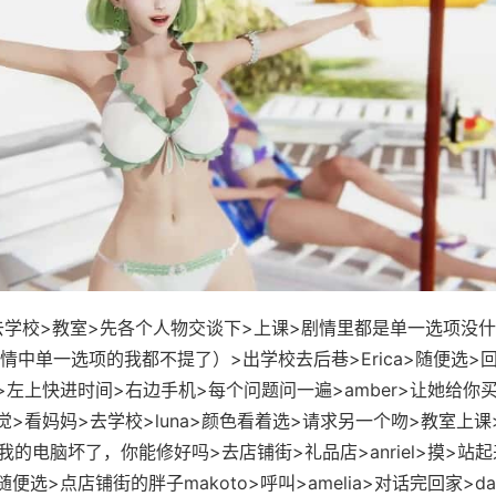
校>教室>先各个人物交谈下>上课>剧情里都是单一选项没什
情中单一选项的我都不提了）>出学校去后巷>Erica>随便选>回
>左上快进时间>右边手机>每个问题问一遍>amber>让她给你
觉>看妈妈>去学校>luna>颜色看着选>请求另一个吻>教室上课
ia>我的电脑坏了，你能修好吗>去店铺街>礼品店>anriel>摸>站
便选>点店铺街的胖子makoto>呼叫>amelia>对话完回家>d