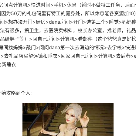
房间点计算机>快进时间>手机>休息（暂时不做特工任务，后面
而因为50刀的礼包码里有特工的藏身处，所以休息能各资源加10
a房间>想办法开门>厨房>dana房间>开门>选第三个>睡觉>妈妈
法有很多，搞卫生，去医院卖蝌蚪，校长办公室，找老师，礼品
品给胖子等）>回自己房间>计算机>看邮件（这个爸爸真是好榜样.
er房间找妈妈>敲门>问问dana第一次去海边的情况>去学校>快
lia>去礼品店买望远镜和睡衣>回家回自己房间>计算机>去后巷>er
她新睡衣
始攻略到个人: