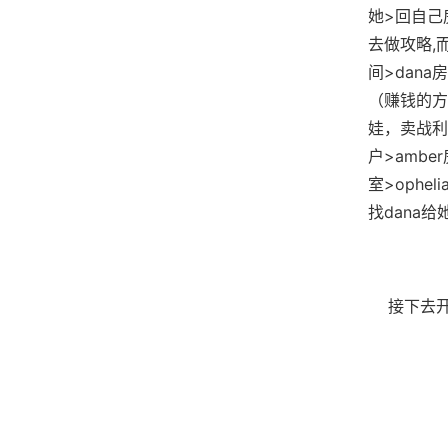
她>回自己
去做攻略,
间>dan
（赚钱的方
娃，卖战利
户>amb
室>ophe
找dana给
接下去开