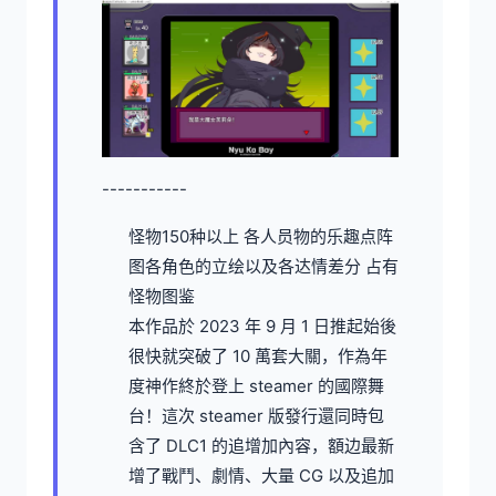
-----------
怪物150种以上
各人员物的乐趣点阵
图
各角色的立绘以及各达情差分
占有
怪物图鉴
本作品於 2023 年 9 月 1 日推起始後
很快就突破了 10 萬套大關，作為年
度神作終於登上 steamer 的國際舞
台！這次 steamer 版發行還同時包
含了 DLC1 的追增加內容，額边最新
增了戰鬥、劇情、大量 CG 以及追加